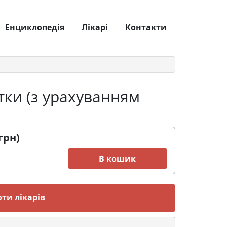
Енциклопедія
Лікарі
Контакти
тки (з урахуванням
грн)
В кошик
ти лікарів