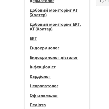
ЩО Ц
дерматолог
Добовий моніторінг АТ
(Холтер)
Добовий моніторінг ЕКГ,
АТ (Холтер)
ЕКГ
Ендокринолог
Ендокринолог-дієтолог
Інфекціоніст
Кардіолог
Невропатолог
Офтальмолог
Педіатр