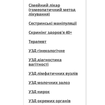
Сімейний лікар
(гомеопатичний метод
лікування)
Сестринські маніпуляції
Скринінг здоров'я 40+
Терапевт
УЗД гінекологічне
УЗД діагностика
вагітності
УЗД лімфатичних вузлів
УЗД молочних залоз
УЗД нирок
УЗД окремих органів