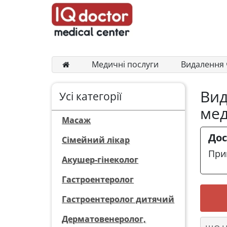
Медичні послуги
Видалення 
Вид
Усі категорії
мед
Масаж
Дос
Сімейний лікар
При
Акушер-гінеколог
Гастроентеролог
Гастроентеролог дитячий
Дерматовенеролог,