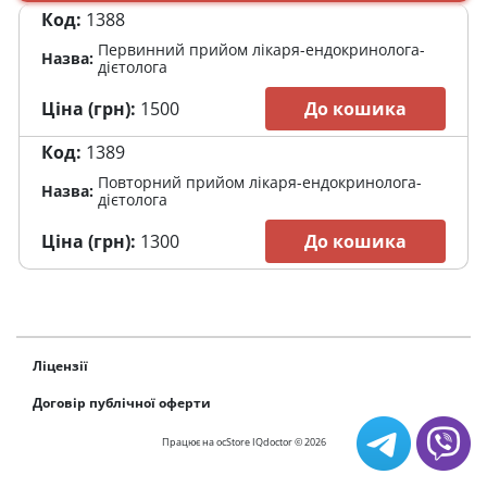
Код:
1388
Первинний прийом лікаря-ендокринолога-
Назва:
дієтолога
Ціна (грн):
1500
До кошика
Код:
1389
Повторний прийом лікаря-ендокринолога-
Назва:
дієтолога
Ціна (грн):
1300
До кошика
Ліцензії
Договір публічної оферти
Працює на
ocStore
IQdoctor © 2026