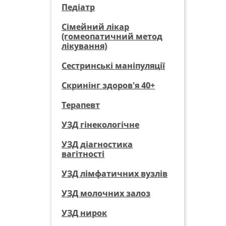
Педіатр
Сімейний лікар
(гомеопатичний метод
лікування)
Сестринські маніпуляції
Скринінг здоров'я 40+
Терапевт
УЗД гінекологічне
УЗД діагностика
вагітності
УЗД лімфатичних вузлів
УЗД молочних залоз
УЗД нирок