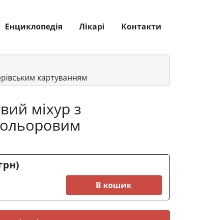
Енциклопедія
Лікарі
Контакти
ерівським картуванням
вий міхур з
 кольоровим
грн)
В кошик