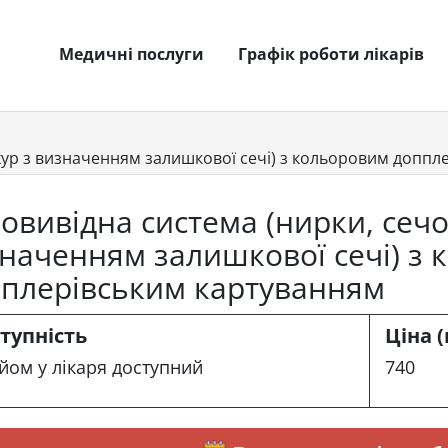
Медичні послуги
Графік роботи лікарів
хур з визначенням залишкової сечі) з кольоровим доппл
овивідна система (нирки, сечо
наченням залишкової сечі) з
плерівським картуванням
тупність
Ціна (
йом у лікаря доступний
740