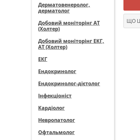
Дерматовенеролог,
дерматолог
ЩО Ц
Добовий моніторінг АТ
(Холтер)
Добовий моніторінг ЕКГ,
АТ (Холтер)
ЕКГ
Ендокринолог
Ендокринолог-дієтолог
Інфекціоніст
Кардіолог
Невропатолог
Офтальмолог