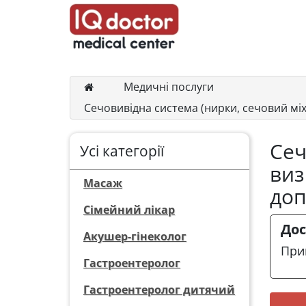
Медичні послуги
Сечовивідна система (нирки, сечовий мі
Сеч
Усі категорії
виз
Масаж
доп
Сімейний лікар
Дос
Акушер-гінеколог
При
Гастроентеролог
Гастроентеролог дитячий