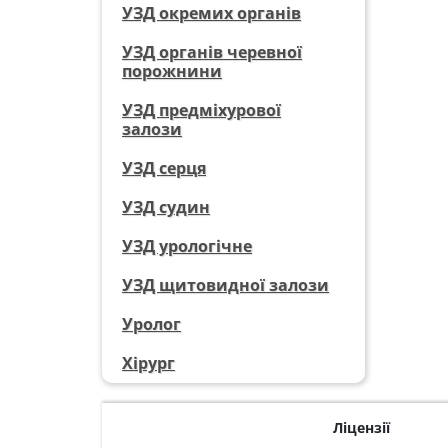
УЗД окремих органів
УЗД органів черевної
порожнини
УЗД предміхурової
залози
УЗД серця
УЗД судин
УЗД урологічне
УЗД щитовидної залози
Уролог
Хірург
Ліцензії