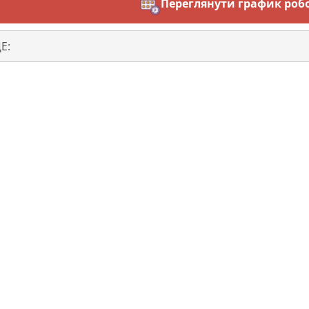
Переглянути график робо
Е: