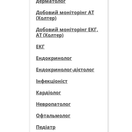
дерматолог
Добовий моніторінг АТ
(Холтер)
Добовий моніторінг ЕКГ,
АТ (Холтер)
ЕКГ
Ендокринолог
Ендокринолог-дієтолог
Інфекціоніст
Кардіолог
Невропатолог
Офтальмолог
Педіатр