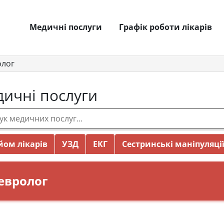
Медичні послуги
Графік роботи лікарів
олог
ичні послуги
ом лікарів
УЗД
ЕКГ
Сестринські маніпуляці
евролог