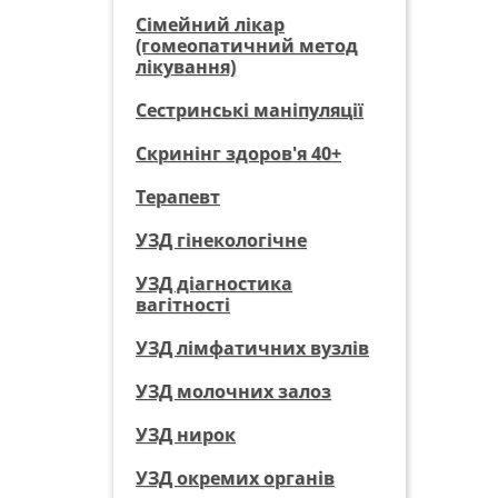
Сімейний лікар
(гомеопатичний метод
лікування)
Сестринські маніпуляції
Скринінг здоров'я 40+
Терапевт
УЗД гінекологічне
УЗД діагностика
вагітності
УЗД лімфатичних вузлів
УЗД молочних залоз
УЗД нирок
УЗД окремих органів