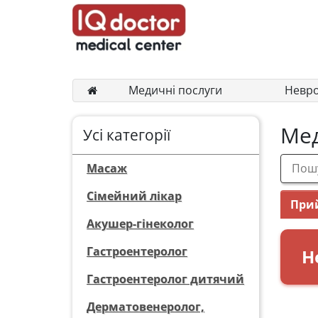
Медичні послуги
Невр
Мед
Усі категорії
Масаж
Сімейний лікар
Прий
Акушер-гінеколог
Гастроентеролог
Н
Гастроентеролог дитячий
Дерматовенеролог,